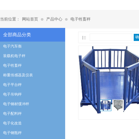
当前位置：
网站首页
产品中心
电子牲畜秤
⊙
⊙
全部商品分类
确
电子汽车衡
装载机电子秤
电子牲畜秤
称重传感器及仪表
电子平台秤
电子吊钩秤
电子钢材缓冲秤
电子配料秤
电子化改造
电子钢瓶秤