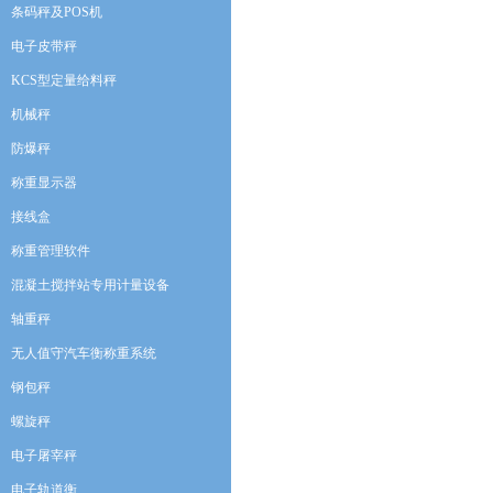
条码秤及POS机
电子皮带秤
KCS型定量给料秤
机械秤
防爆秤
称重显示器
接线盒
称重管理软件
混凝土搅拌站专用计量设备
轴重秤
无人值守汽车衡称重系统
钢包秤
螺旋秤
电子屠宰秤
电子轨道衡