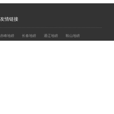
友情链接
赤峰地磅
长春地磅
通辽地磅
鞍山地磅
营口地磅
大连衡器
大连地磅
大连电子秤
志衡计量
大连志衡计量器具有限公司
Dalian Zhiheng Measuring Instrument Co., Ltd
Copyright © 2020- 2021 Cld , All Rights Reserved 大连志衡计量器具有限