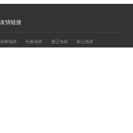
友情链接
赤峰地磅
长春地磅
通辽地磅
鞍山地磅
营口地磅
大连衡器
大连地磅
大连电子秤
志衡计量
大连志衡计量器具有限公司
Dalian Zhiheng Measuring Instrument Co., Ltd
Copyright © 2020- 2021 Cld , All Rights Reserved 大连志衡计量器具有限