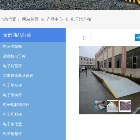
当前位置：
网站首页
产品中心
电子汽车衡
⊙
⊙
全部商品分类
确
电子汽车衡
装载机电子秤
电子牲畜秤
称重传感器及仪表
电子平台秤
电子吊钩秤
电子钢材缓冲秤
电子配料秤
电子化改造
电子钢瓶秤