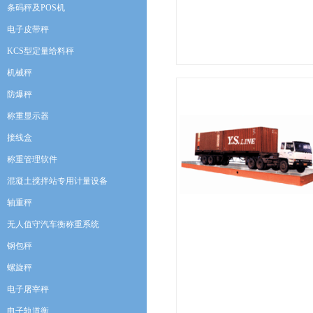
条码秤及POS机
电子皮带秤
KCS型定量给料秤
机械秤
防爆秤
称重显示器
接线盒
称重管理软件
混凝土搅拌站专用计量设备
轴重秤
无人值守汽车衡称重系统
钢包秤
螺旋秤
电子屠宰秤
电子轨道衡