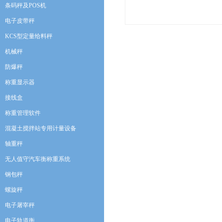
条码秤及POS机
电子皮带秤
KCS型定量给料秤
机械秤
防爆秤
称重显示器
接线盒
称重管理软件
混凝土搅拌站专用计量设备
轴重秤
无人值守汽车衡称重系统
钢包秤
螺旋秤
电子屠宰秤
电子轨道衡