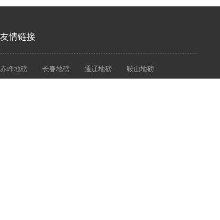
友情链接
赤峰地磅
长春地磅
通辽地磅
鞍山地磅
营口地磅
大连衡器
大连地磅
大连电子秤
志衡计量
大连志衡计量器具有限公司
Dalian Zhiheng Measuring Instrument Co., Ltd
Copyright © 2020- 2021 Cld , All Rights Reserved 大连志衡计量器具有限