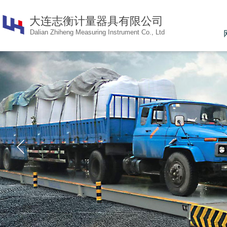
大连志衡计量器具有限公
司
Dalian Zhiheng Measuring Instrument Co., Ltd