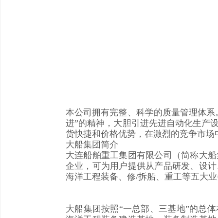
本公司拥有完整、科学的质量管理体系
进”的精神，大胆引进先进自动化生产
货快捷和价格优势，在激烈的竞争市场
大船集团简介
大连船舶重工集团有限公司（简称大船
企业，可为用户提供从产品研发、设计
海洋工程装备、修/拆船、重工等五大
大船集团按照“一总部、三基地”的总