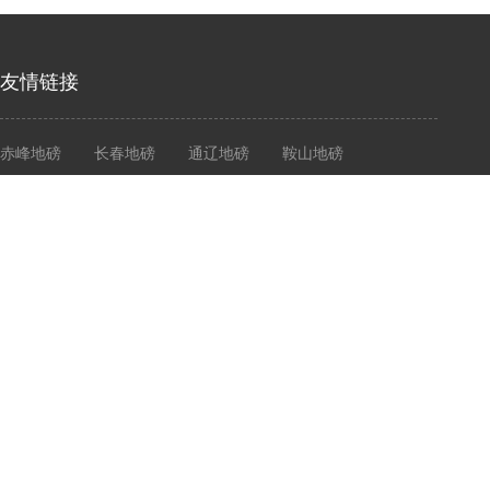
友情链接
赤峰地磅
长春地磅
通辽地磅
鞍山地磅
营口地磅
大连衡器
大连地磅
大连电子秤
志衡计量
大连志衡计量器具有限公司
Dalian Zhiheng Measuring Instrument Co., Ltd
Copyright © 2020- 2021 Cld , All Rights Reserved 大连志衡计量器具有限