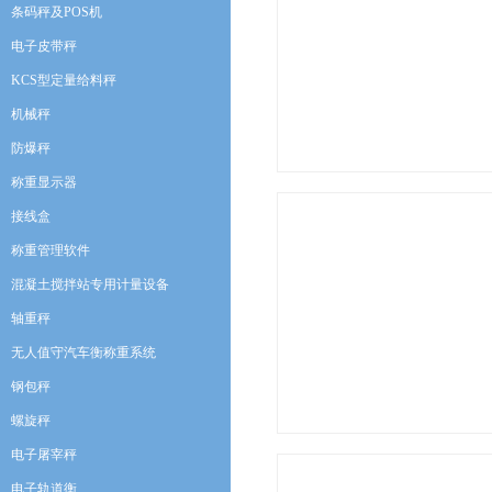
条码秤及POS机
电子皮带秤
KCS型定量给料秤
机械秤
防爆秤
称重显示器
接线盒
称重管理软件
混凝土搅拌站专用计量设备
轴重秤
无人值守汽车衡称重系统
钢包秤
螺旋秤
电子屠宰秤
电子轨道衡