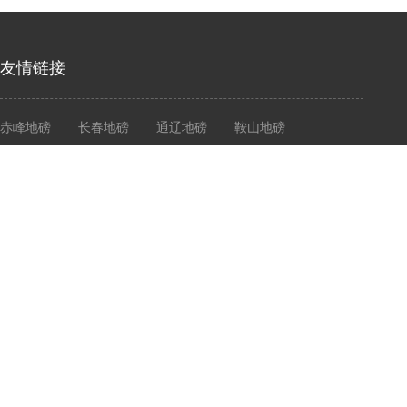
友情链接
赤峰地磅
长春地磅
通辽地磅
鞍山地磅
营口地磅
大连衡器
大连地磅
大连电子秤
志衡计量
大连志衡计量器具有限公司
Dalian Zhiheng Measuring Instrument Co., Ltd
Copyright © 2020- 2021 Cld , All Rights Reserved 大连志衡计量器具有限