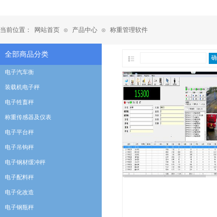
当前位置：
网站首页
产品中心
称重管理软件
⊙
⊙
全部商品分类
确
电子汽车衡
装载机电子秤
电子牲畜秤
称重传感器及仪表
电子平台秤
电子吊钩秤
电子钢材缓冲秤
电子配料秤
电子化改造
电子钢瓶秤