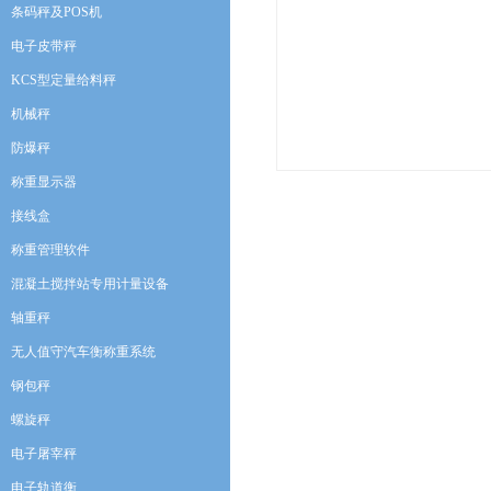
条码秤及POS机
电子皮带秤
KCS型定量给料秤
机械秤
防爆秤
称重显示器
接线盒
称重管理软件
混凝土搅拌站专用计量设备
轴重秤
无人值守汽车衡称重系统
钢包秤
螺旋秤
电子屠宰秤
电子轨道衡